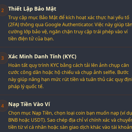
Thiết Lập Bảo Mật
2
Truy cập mục Bảo Mật để kích hoạt xác thực hai yếu tố
(2FA) thông qua Google Authenticator. Việc này giúp tă
cường lớp bảo vệ, ngăn chặn truy cập trái phép vào ví
tiền điện tử của bạn.
Xác Minh Danh Tính (KYC)
3
Hoàn tất quy trình KYC bằng cách tải lên ảnh chụp căn
cước công dân hoặc hộ chiếu và chụp ảnh selfie. Bước
này giúp nâng hạn mức rút tiền và tuân thủ các quy đị
pháp lý quốc tế.
Nạp Tiền Vào Ví
4
Chọn mục Nạp Tiền, chọn loại coin bạn muốn nạp (ví dụ
BNB hoặc USDT). Sao chép địa chỉ ví chính xác và chuyể
tiền từ ví cá nhân hoặc sàn giao dịch khác vào tài khoả