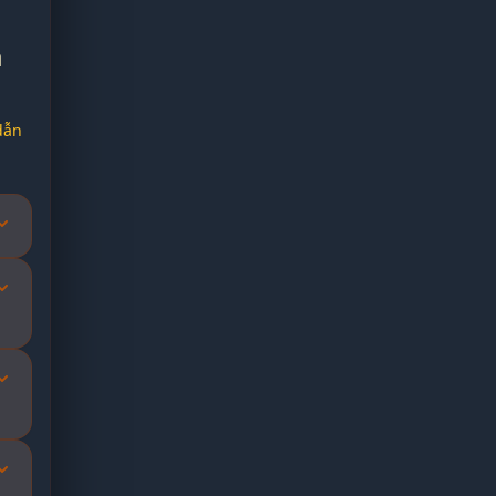
à
dẫn