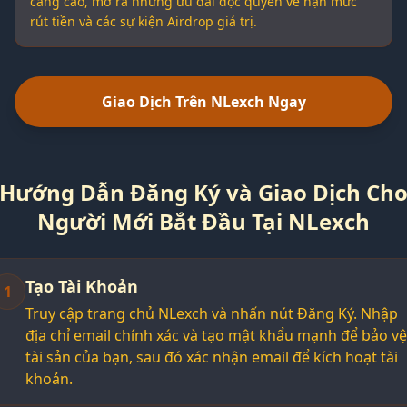
càng cao, mở ra những ưu đãi độc quyền về hạn mức
rút tiền và các sự kiện Airdrop giá trị.
Giao Dịch Trên NLexch Ngay
Hướng Dẫn Đăng Ký và Giao Dịch Ch
Người Mới Bắt Đầu Tại NLexch
Tạo Tài Khoản
1
Truy cập trang chủ NLexch và nhấn nút Đăng Ký. Nhập
địa chỉ email chính xác và tạo mật khẩu mạnh để bảo vệ
tài sản của bạn, sau đó xác nhận email để kích hoạt tài
khoản.