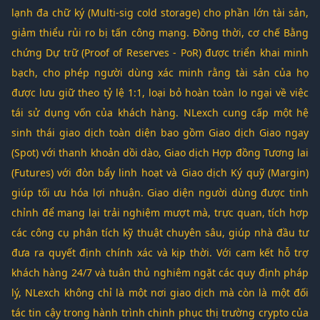
lạnh đa chữ ký (Multi-sig cold storage) cho phần lớn tài sản,
giảm thiểu rủi ro bị tấn công mạng. Đồng thời, cơ chế Bằng
chứng Dự trữ (Proof of Reserves - PoR) được triển khai minh
bạch, cho phép người dùng xác minh rằng tài sản của họ
được lưu giữ theo tỷ lệ 1:1, loại bỏ hoàn toàn lo ngại về việc
tái sử dụng vốn của khách hàng. NLexch cung cấp một hệ
sinh thái giao dịch toàn diện bao gồm Giao dịch Giao ngay
(Spot) với thanh khoản dồi dào, Giao dịch Hợp đồng Tương lai
(Futures) với đòn bẩy linh hoạt và Giao dịch Ký quỹ (Margin)
giúp tối ưu hóa lợi nhuận. Giao diện người dùng được tinh
chỉnh để mang lại trải nghiệm mượt mà, trực quan, tích hợp
các công cụ phân tích kỹ thuật chuyên sâu, giúp nhà đầu tư
đưa ra quyết định chính xác và kịp thời. Với cam kết hỗ trợ
khách hàng 24/7 và tuân thủ nghiêm ngặt các quy định pháp
lý, NLexch không chỉ là một nơi giao dịch mà còn là một đối
tác tin cậy trong hành trình chinh phục thị trường crypto của