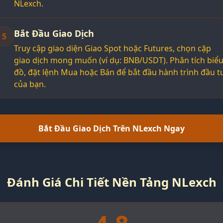
NLexch.
Bắt Đầu Giao Dịch
5
Truy cập giao diện Giao Spot hoặc Futures, chọn cặp
giao dịch mong muốn (ví dụ: BNB/USDT). Phân tích biể
đồ, đặt lệnh Mua hoặc Bán để bắt đầu hành trình đầu t
của bạn.
Bắt Đầu Giao Dịch Trên NLexch Ngay
Đánh Giá Chi Tiết Nền Tảng NLexch