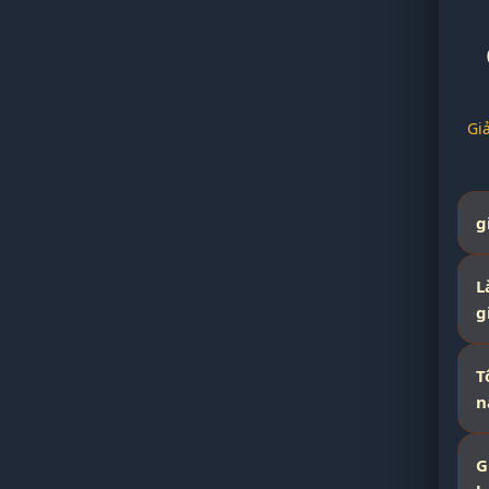
Gi
g
L
g
T
n
G