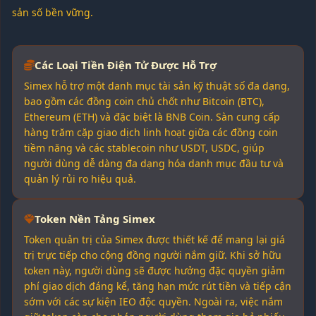
sản số bền vững.
Các Loại Tiền Điện Tử Được Hỗ Trợ
Simex hỗ trợ một danh mục tài sản kỹ thuật số đa dạng,
bao gồm các đồng coin chủ chốt như Bitcoin (BTC),
Ethereum (ETH) và đặc biệt là BNB Coin. Sàn cung cấp
hàng trăm cặp giao dịch linh hoạt giữa các đồng coin
tiềm năng và các stablecoin như USDT, USDC, giúp
người dùng dễ dàng đa dạng hóa danh mục đầu tư và
quản lý rủi ro hiệu quả.
Token Nền Tảng Simex
Token quản trị của Simex được thiết kế để mang lại giá
trị trực tiếp cho cộng đồng người nắm giữ. Khi sở hữu
token này, người dùng sẽ được hưởng đặc quyền giảm
phí giao dịch đáng kể, tăng hạn mức rút tiền và tiếp cận
sớm với các sự kiện IEO độc quyền. Ngoài ra, việc nắm