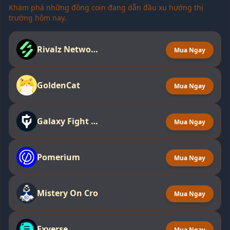
Khám phá những đồng coin đang dẫn đầu xu hướng thị
trường hôm nay.
Rivalz Network
Mua Ngay
GoldenCat
Mua Ngay
Galaxy Fight Club
Mua Ngay
Pomerium
Mua Ngay
Mistery On Cro
Mua Ngay
Exverse
Mua Ngay