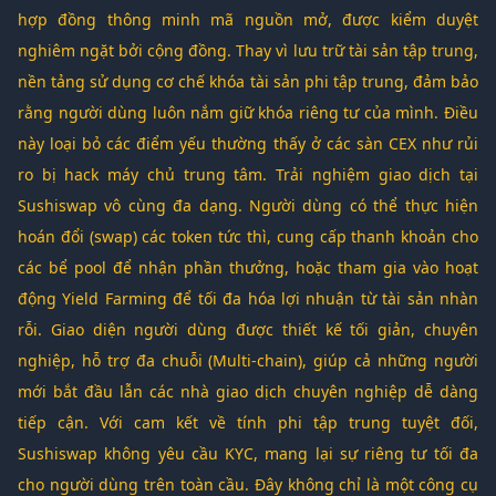
hợp đồng thông minh mã nguồn mở, được kiểm duyệt
nghiêm ngặt bởi cộng đồng. Thay vì lưu trữ tài sản tập trung,
nền tảng sử dụng cơ chế khóa tài sản phi tập trung, đảm bảo
rằng người dùng luôn nắm giữ khóa riêng tư của mình. Điều
này loại bỏ các điểm yếu thường thấy ở các sàn CEX như rủi
ro bị hack máy chủ trung tâm. Trải nghiệm giao dịch tại
Sushiswap vô cùng đa dạng. Người dùng có thể thực hiện
hoán đổi (swap) các token tức thì, cung cấp thanh khoản cho
các bể pool để nhận phần thưởng, hoặc tham gia vào hoạt
động Yield Farming để tối đa hóa lợi nhuận từ tài sản nhàn
rỗi. Giao diện người dùng được thiết kế tối giản, chuyên
nghiệp, hỗ trợ đa chuỗi (Multi-chain), giúp cả những người
mới bắt đầu lẫn các nhà giao dịch chuyên nghiệp dễ dàng
tiếp cận. Với cam kết về tính phi tập trung tuyệt đối,
Sushiswap không yêu cầu KYC, mang lại sự riêng tư tối đa
cho người dùng trên toàn cầu. Đây không chỉ là một công cụ