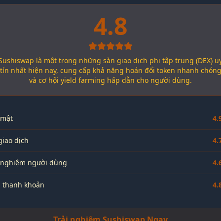
4.8
Sushiswap là một trong những sàn giao dịch phi tập trung (DEX) u
tín nhất hiện nay, cung cấp khả năng hoán đổi token nhanh chón
và cơ hội yield farming hấp dẫn cho người dùng.
 mật
4.
giao dịch
4.
i nghiệm người dùng
4.
h thanh khoản
4.
Trải nghiệm Sushiswap Ngay