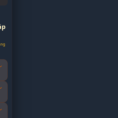
áp
ụng