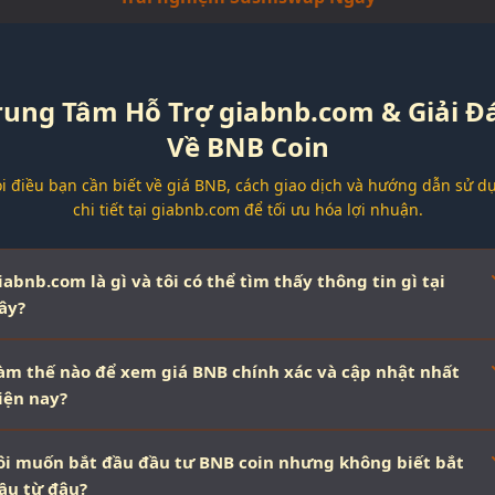
rung Tâm Hỗ Trợ giabnb.com & Giải Đ
Về BNB Coin
i điều bạn cần biết về giá BNB, cách giao dịch và hướng dẫn sử d
chi tiết tại giabnb.com để tối ưu hóa lợi nhuận.
iabnb.com là gì và tôi có thể tìm thấy thông tin gì tại
ây?
àm thế nào để xem giá BNB chính xác và cập nhật nhất
iện nay?
ôi muốn bắt đầu đầu tư BNB coin nhưng không biết bắt
ầu từ đâu?