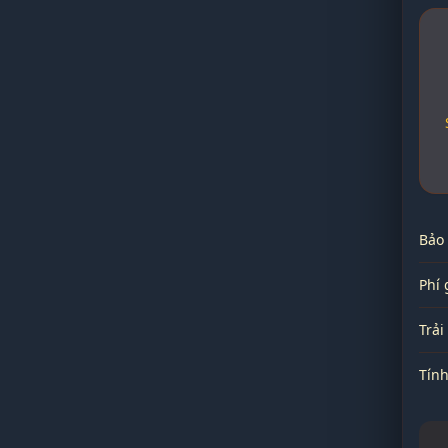
Bảo
Phí 
Trả
Tín