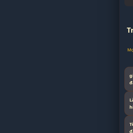
T
Mọ
g
đ
L
h
T
đ